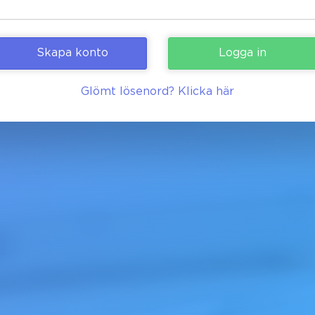
Skapa konto
Glömt lösenord? Klicka här