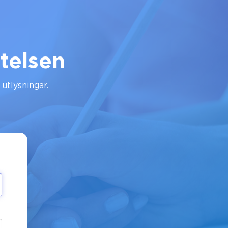
telsen
 utlysningar.